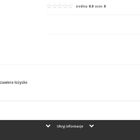
średnia:
0.0
ocen:
0
zawiera łożysko
Ukryj informacje