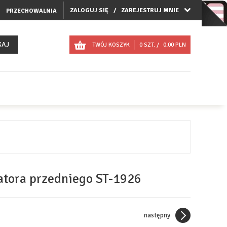
ZALOGUJ SIĘ
ZAREJESTRUJ MNIE
PRZECHOWALNIA
KAJ
TWÓJ KOSZYK
0
SZT. /
0.00
PLN
tora przedniego ST-1926
następny