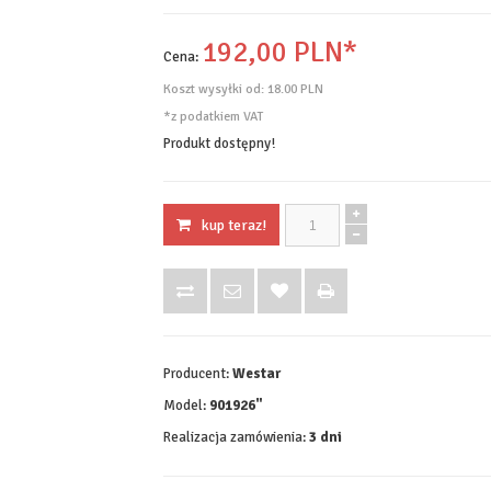
192,
00
PLN*
Cena:
Koszt wysyłki od:
18.00 PLN
*z podatkiem VAT
Produkt dostępny!
kup teraz!
Producent:
Westar
Model:
901926"
Realizacja zamówienia:
3 dni