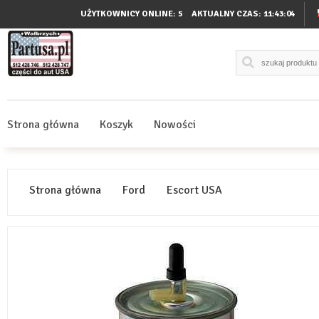
UŻYTKOWNICY ONLINE: 5
AKTUALNY CZAS:
11:43:04
Strona główna
Koszyk
Nowości
Strona główna
Ford
Escort USA