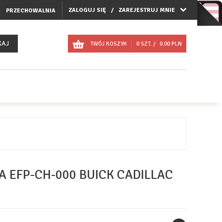
ZALOGUJ SIĘ
ZAREJESTRUJ MNIE
PRZECHOWALNIA
KAJ
TWÓJ KOSZYK
0
SZT. /
0.00
PLN
A EFP-CH-000 BUICK CADILLAC
C