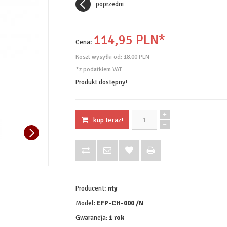
poprzedni
114,
95
PLN*
Cena:
Koszt wysyłki od:
18.00 PLN
*z podatkiem VAT
Produkt dostępny!
kup teraz!
Producent:
nty
Model:
EFP-CH-000 /N
Gwarancja:
1 rok