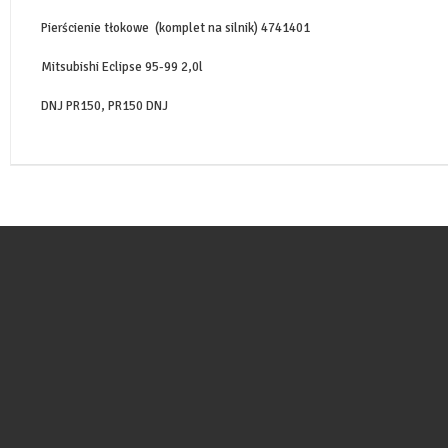
Pierścienie tłokowe (komplet na silnik) 4741401
Mitsubishi Eclipse 95-99 2,0l
DNJ PR150, PR150 DNJ