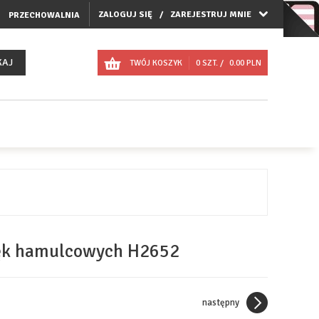
ZALOGUJ SIĘ
ZAREJESTRUJ MNIE
PRZECHOWALNIA
KAJ
TWÓJ KOSZYK
0
SZT. /
0.00
PLN
zęk hamulcowych H2652
następny