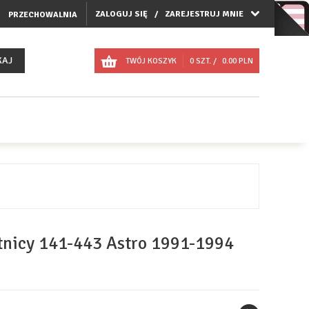
ZALOGUJ SIĘ
ZAREJESTRUJ MNIE
PRZECHOWALNIA
KAJ
TWÓJ KOSZYK
0
SZT. /
0.00
PLN
tnicy 141-443 Astro 1991-1994