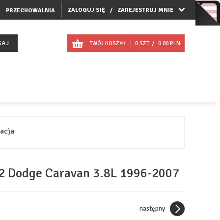
ZALOGUJ SIĘ
ZAREJESTRUJ MNIE
PRZECHOWALNIA
KAJ
TWÓJ KOSZYK
0
SZT. /
0.00
PLN
racja
22 Dodge Caravan 3.8L 1996-2007
następny