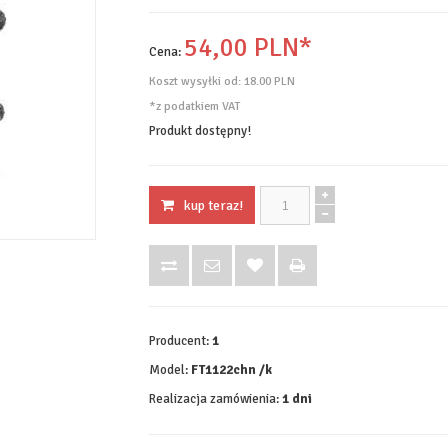
54,
00
PLN*
Cena:
Koszt wysyłki od:
18.00 PLN
*z podatkiem VAT
Produkt dostępny!
kup teraz!
Producent:
1
Model:
FT1122chn /k
Realizacja zamówienia:
1 dni