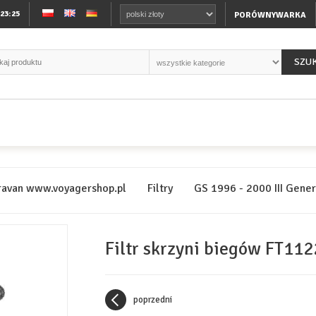
:23:25
PORÓWNYWARKA
SZU
ravan www.voyagershop.pl
Filtry
GS 1996 - 2000 III Gene
Filtr skrzyni biegów FT11
poprzedni