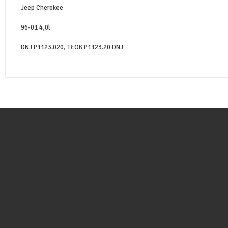
Jeep Cherokee
96-01 4,0l
DNJ P1123.020, TŁOK P1123.20 DNJ