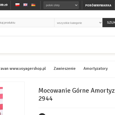
:09:29
PORÓWNYWARKA
SZU
ravan www.voyagershop.pl
Zawieszenie
Amortyzatory
Mocowanie Górne Amortyza
2944