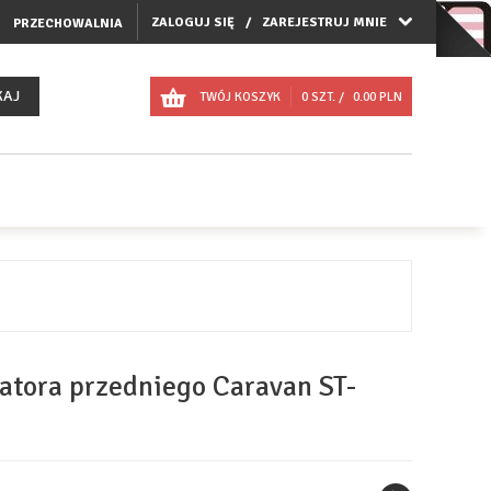
ZALOGUJ SIĘ
ZAREJESTRUJ MNIE
PRZECHOWALNIA
KAJ
TWÓJ KOSZYK
0
SZT. /
0.00
PLN
tora przedniego Caravan ST-