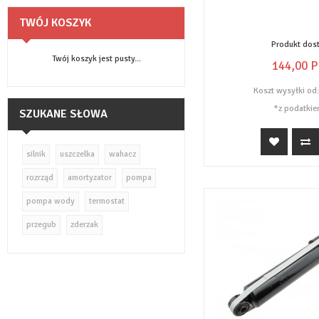
TWÓJ KOSZYK
Produkt dos
Twój koszyk jest pusty...
144,
00
P
pokaż filtrowanie produktów
Koszt wysyłki od
*z podatkie
SZUKANE SŁOWA
silnik
uszczelka
wahacz
rozrząd
amortyzator
pompa
pompa wody
termostat
przegub
zderzak