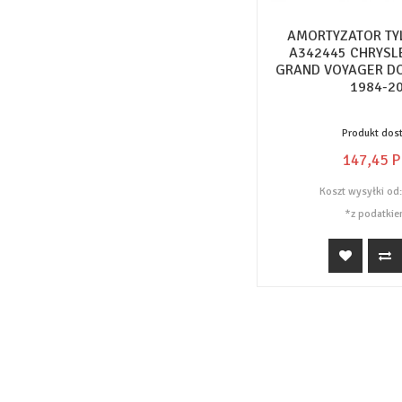
AMORTYZATOR TY
A342445 CHRYSL
GRAND VOYAGER D
1984-2
Produkt dos
147,
45
P
Koszt wysyłki od
*z podatkie