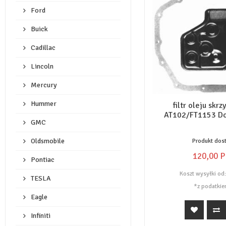
Ford
Buick
Cadillac
Lincoln
Mercury
Hummer
filtr oleju skr
AT102/FT1153 Do
GMC
Oldsmobile
Produkt dos
120,
00
P
Pontiac
Koszt wysyłki od
TESLA
*z podatkie
Eagle
Infiniti