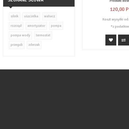
SZUKANE SŁOWA
Produkt dos
120,
00
P
silnik
uszczelka
wahacz
Koszt wysyłki od
rozrząd
amortyzator
pompa
*z podatkie
pompa wody
termostat
przegub
zderzak