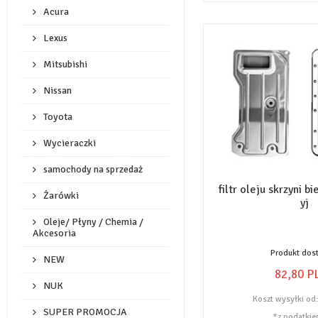
Acura
Lexus
Mitsubishi
Nissan
Toyota
Wycieraczki
pokaż filtrowanie produktów
samochody na sprzedaż
filtr oleju skrzyni b
Żarówki
yj
Oleje/ Płyny / Chemia /
Akcesoria
Produkt dos
NEW
82,
80
P
NUK
Koszt wysyłki od
SUPER PROMOCJA
*z podatkie