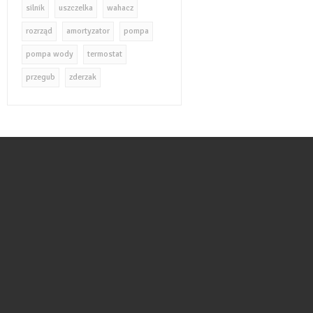
silnik
uszczelka
wahacz
rozrząd
amortyzator
pompa
pompa wody
termostat
przegub
zderzak