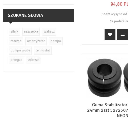
94,
80
P
Koszt wysyłki od
SZUKANE SŁOWA
*z podatkie
silnik
uszczelka
wahacz
rozrząd
amortyzator
pompa
pompa wody
termostat
przegub
zderzak
Guma Stabilizator
24mm 2szt 5272507
NEO