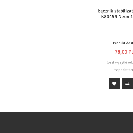
Łącznik stabiliza
K80459 Neon 
Produkt dos
78,
00
P
Koszt wysyłki od
*z podatkie