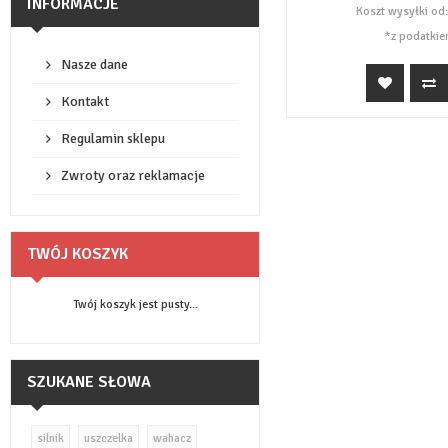
INFORMACJE
Koszt wysyłki od
*z podatkie
Nasze dane
Kontakt
Regulamin sklepu
Zwroty oraz reklamacje
TWÓJ KOSZYK
Twój koszyk jest pusty...
SZUKANE SŁOWA
silnik
uszczelka
wahacz