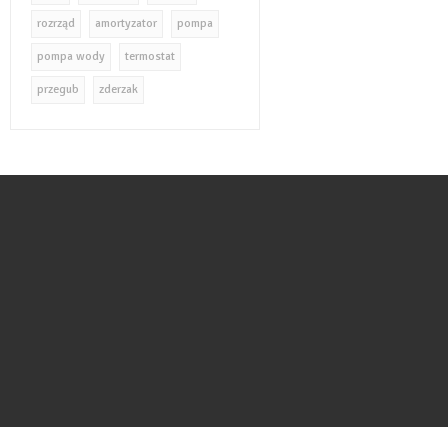
rozrząd
amortyzator
pompa
pompa wody
termostat
przegub
zderzak